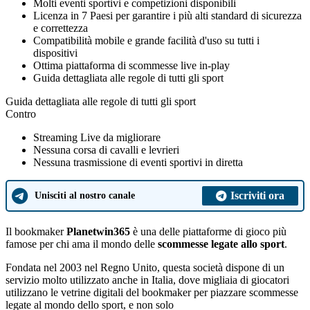
Molti eventi sportivi e competizioni disponibili
Licenza in 7 Paesi per garantire i più alti standard di sicurezza
e correttezza
Compatibilità mobile e grande facilità d'uso su tutti i
dispositivi
Ottima piattaforma di scommesse live in-play
Guida dettagliata alle regole di tutti gli sport
Guida dettagliata alle regole di tutti gli sport
Contro
Streaming Live da migliorare
Nessuna corsa di cavalli e levrieri
Nessuna trasmissione di eventi sportivi in diretta
Iscriviti ora
Unisciti al nostro canale
Il bookmaker
Planetwin365
è una delle piattaforme di gioco più
famose per chi ama il mondo delle
scommesse legate allo sport
.
Fondata nel 2003 nel Regno Unito, questa società dispone di un
servizio molto utilizzato anche in Italia, dove migliaia di giocatori
utilizzano le vetrine digitali del bookmaker per piazzare scommesse
legate al mondo dello sport, e non solo