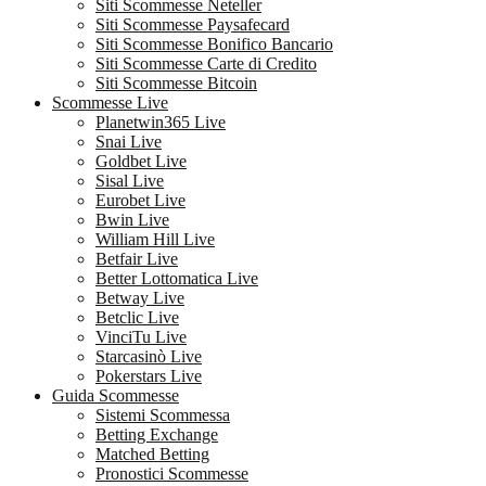
Siti Scommesse Neteller
Siti Scommesse Paysafecard
Siti Scommesse Bonifico Bancario
Siti Scommesse Carte di Credito
Siti Scommesse Bitcoin
Scommesse Live
Planetwin365 Live
Snai Live
Goldbet Live
Sisal Live
Eurobet Live
Bwin Live
William Hill Live
Betfair Live
Better Lottomatica Live
Betway Live
Betclic Live
VinciTu Live
Starcasinò Live
Pokerstars Live
Guida Scommesse
Sistemi Scommessa
Betting Exchange
Matched Betting
Pronostici Scommesse