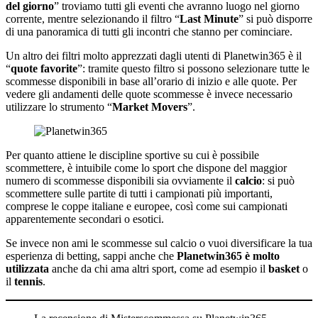
del giorno
” troviamo tutti gli eventi che avranno luogo nel giorno
corrente, mentre selezionando il filtro “
Last Minute
” si può disporre
di una panoramica di tutti gli incontri che stanno per cominciare.
Un altro dei filtri molto apprezzati dagli utenti di Planetwin365 è il
“
quote favorite
”: tramite questo filtro si possono selezionare tutte le
scommesse disponibili in base all’orario di inizio e alle quote. Per
vedere gli andamenti delle quote scommesse è invece necessario
utilizzare lo strumento “
Market Movers
”.
Per quanto attiene le discipline sportive su cui è possibile
scommettere, è intuibile come lo sport che dispone del maggior
numero di scommesse disponibili sia ovviamente il
calcio
: si può
scommettere sulle partite di tutti i campionati più importanti,
comprese le coppe italiane e europee, così come sui campionati
apparentemente secondari o esotici.
Se invece non ami le scommesse sul calcio o vuoi diversificare la tua
esperienza di betting, sappi anche che
Planetwin365 è molto
utilizzata
anche da chi ama altri sport, come ad esempio il
basket
o
il
tennis
.