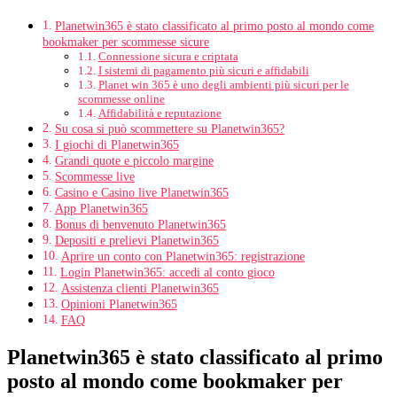
Planetwin365 è stato classificato al primo posto al mondo come
bookmaker per scommesse sicure
Connessione sicura e criptata
I sistemi di pagamento più sicuri e affidabili
Planet win 365 è uno degli ambienti più sicuri per le
scommesse online
Affidabilità e reputazione
Su cosa si può scommettere su Planetwin365?
I giochi di Planetwin365
Grandi quote e piccolo margine
Scommesse live
Casino e Casino live Planetwin365
App Planetwin365
Bonus di benvenuto Planetwin365
Depositi e prelievi Planetwin365
Aprire un conto con Planetwin365: registrazione
Login Planetwin365: accedi al conto gioco
Assistenza clienti Planetwin365
Opinioni Planetwin365
FAQ
Planetwin365 è stato classificato al primo
posto al mondo come bookmaker per