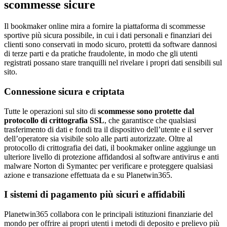
scommesse sicure
Il bookmaker online mira a fornire la piattaforma di scommesse
sportive più sicura possibile, in cui i dati personali e finanziari dei
clienti sono conservati in modo sicuro, protetti da software dannosi
di terze parti e da pratiche fraudolente, in modo che gli utenti
registrati possano stare tranquilli nel rivelare i propri dati sensibili sul
sito.
Connessione sicura e criptata
Tutte le operazioni sul sito di
scommesse sono protette dal
protocollo di crittografia SSL
, che garantisce che qualsiasi
trasferimento di dati e fondi tra il dispositivo dell’utente e il server
dell’operatore sia visibile solo alle parti autorizzate. Oltre al
protocollo di crittografia dei dati, il bookmaker online aggiunge un
ulteriore livello di protezione affidandosi al software antivirus e anti
malware Norton di Symantec per verificare e proteggere qualsiasi
azione e transazione effettuata da e su Planetwin365.
I sistemi di pagamento più sicuri e affidabili
Planetwin365 collabora con le principali istituzioni finanziarie del
mondo per offrire ai propri utenti i metodi di deposito e prelievo più