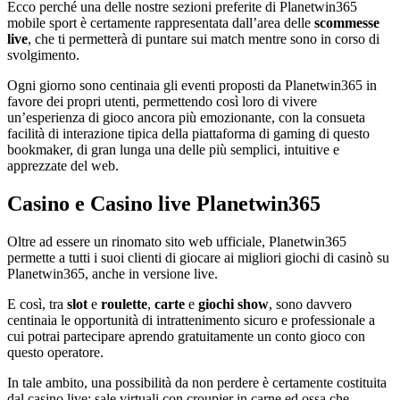
Ecco perché una delle nostre sezioni preferite di Planetwin365
mobile sport è certamente rappresentata dall’area delle
scommesse
live
, che ti permetterà di puntare sui match mentre sono in corso di
svolgimento.
Ogni giorno sono centinaia gli eventi proposti da Planetwin365 in
favore dei propri utenti, permettendo così loro di vivere
un’esperienza di gioco ancora più emozionante, con la consueta
facilità di interazione tipica della piattaforma di gaming di questo
bookmaker, di gran lunga una delle più semplici, intuitive e
apprezzate del web.
Casino e Casino live Planetwin365
Oltre ad essere un rinomato sito web ufficiale, Planetwin365
permette a tutti i suoi clienti di giocare ai migliori giochi di casinò su
Planetwin365, anche in versione live.
E così, tra
slot
e
roulette
,
carte
e
giochi
show
, sono davvero
centinaia le opportunità di intrattenimento sicuro e professionale a
cui potrai partecipare aprendo gratuitamente un conto gioco con
questo operatore.
In tale ambito, una possibilità da non perdere è certamente costituita
dal casino live: sale virtuali con croupier in carne ed ossa che,