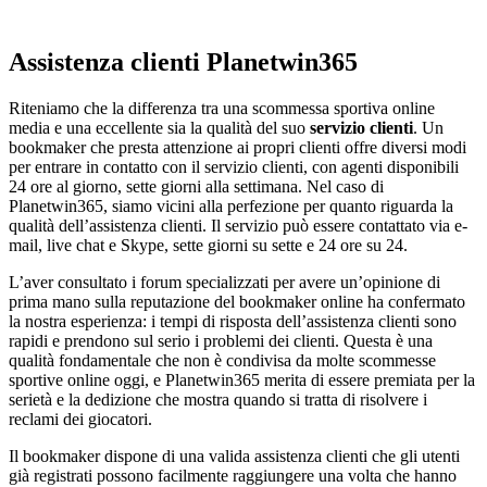
Assistenza clienti Planetwin365
Riteniamo che la differenza tra una scommessa sportiva online
media e una eccellente sia la qualità del suo
servizio clienti
. Un
bookmaker che presta attenzione ai propri clienti offre diversi modi
per entrare in contatto con il servizio clienti, con agenti disponibili
24 ore al giorno, sette giorni alla settimana. Nel caso di
Planetwin365, siamo vicini alla perfezione per quanto riguarda la
qualità dell’assistenza clienti. Il servizio può essere contattato via e-
mail, live chat e Skype, sette giorni su sette e 24 ore su 24.
L’aver consultato i forum specializzati per avere un’opinione di
prima mano sulla reputazione del bookmaker online ha confermato
la nostra esperienza: i tempi di risposta dell’assistenza clienti sono
rapidi e prendono sul serio i problemi dei clienti. Questa è una
qualità fondamentale che non è condivisa da molte scommesse
sportive online oggi, e Planetwin365 merita di essere premiata per la
serietà e la dedizione che mostra quando si tratta di risolvere i
reclami dei giocatori.
Il bookmaker dispone di una valida assistenza clienti che gli utenti
già registrati possono facilmente raggiungere una volta che hanno