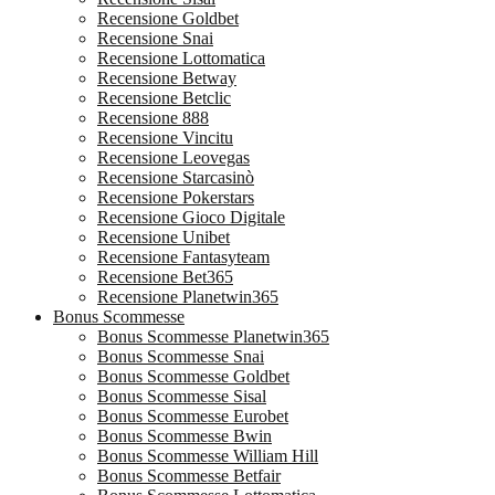
Recensione Goldbet
Recensione Snai
Recensione Lottomatica
Recensione Betway
Recensione Betclic
Recensione 888
Recensione Vincitu
Recensione Leovegas
Recensione Starcasinò
Recensione Pokerstars
Recensione Gioco Digitale
Recensione Unibet
Recensione Fantasyteam
Recensione Bet365
Recensione Planetwin365
Bonus Scommesse
Bonus Scommesse Planetwin365
Bonus Scommesse Snai
Bonus Scommesse Goldbet
Bonus Scommesse Sisal
Bonus Scommesse Eurobet
Bonus Scommesse Bwin
Bonus Scommesse William Hill
Bonus Scommesse Betfair