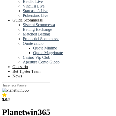
Betclic Live
VinciTu Live
Starcasinò Live
Pokerstars Live
Guida Scommesse
Sistemi Scommessa
Betting Exchange
Matched Betting
Pronostici Scommesse
Quote calcio
Quote Minime
Quote Maggiorate
Casinò Vip Club
Apertura Conto Gioco
Glossario
Bet Tipster Team
News
5.0
/5
Planetwin365