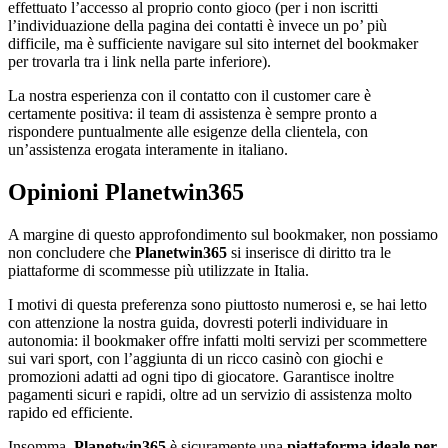
effettuato l’accesso al proprio conto gioco (per i non iscritti
l’individuazione della pagina dei contatti è invece un po’ più
difficile, ma è sufficiente navigare sul sito internet del bookmaker
per trovarla tra i link nella parte inferiore).
La nostra esperienza con il contatto con il customer care è
certamente positiva: il team di assistenza è sempre pronto a
rispondere puntualmente alle esigenze della clientela, con
un’assistenza erogata interamente in italiano.
Opinioni Planetwin365
A margine di questo approfondimento sul bookmaker, non possiamo
non concludere che
Planetwin365
si inserisce di diritto tra le
piattaforme di scommesse più utilizzate in Italia.
I motivi di questa preferenza sono piuttosto numerosi e, se hai letto
con attenzione la nostra guida, dovresti poterli individuare in
autonomia: il bookmaker offre infatti molti servizi per scommettere
sui vari sport, con l’aggiunta di un ricco casinò con giochi e
promozioni adatti ad ogni tipo di giocatore. Garantisce inoltre
pagamenti sicuri e rapidi, oltre ad un servizio di assistenza molto
rapido ed efficiente.
Insomma,
Planetwin365
è sicuramente una
piattaforma ideale per