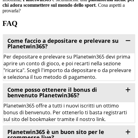
chi adora scommettere sul mondo dello sport
. Cosa aspetti a
provarla?
FAQ
Come faccio a depositare e prelevare su
Planetwin365?
Per depositare e prelevare su Planetwin365 devi prima
aprire un conto di gioco, e poi recarti nella sezione
"ricarica". Scegli l'importo da depositare o da prelevare
e seleziona il tuo metodo di pagamento.
Come posso ottenere il bonus di
benvenuto Planetwin365?
Planetwin365 offre a tutti i nuovi iscritti un ottimo
bonus di benvenuto. Per ottenerlo ti basta registrarti
sul sito del bookmaker tramite il nostro link.
Planetwin365 è un buon sito per le
scommesse live?