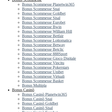
Bonus Scommesse Planetwin365
Bonus Scommesse Snai
Bonus Scommesse Goldbet
Bonus Scommesse Sisal
Bonus Scommesse Eurobet
Bonus Scommesse Bwin
Bonus Scommesse William Hill
Bonus Scommesse Betfair
Bonus Scommesse Lottomatica
Bonus Scommesse Betway
Bonus Scommesse Betclic
Bonus Scommesse 888Sport
Bonus Scommesse Gioco Digitale
Bonus Scommesse Vincitu
Bonus Scommesse Pokerstars
Bonus Scommesse Unibet
Bonus Scommesse Virtuali
Bonus Scommesse Basket
Bonus Multipla
Bonus Casinò
Bonus Casinò Planetwin365
Bonus Casinò Snai
Bonus Casinò Goldbet
Bonus Casinò Sisal