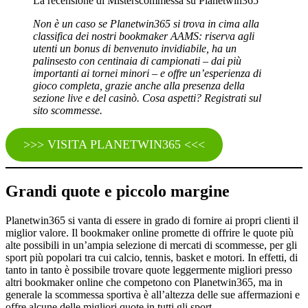
La recensione di Misterscommessa su Planetwin365
Non è un caso se Planetwin365 si trova in cima alla
classifica dei nostri bookmaker AAMS: riserva agli
utenti un bonus di benvenuto invidiabile, ha un
palinsesto con centinaia di campionati – dai più
importanti ai tornei minori – e offre un’esperienza di
gioco completa, grazie anche alla presenza della
sezione live e del casinò. Cosa aspetti? Registrati sul
sito scommesse.
>>> VISITA PLANETWIN365 <<<
Grandi quote e piccolo margine
Planetwin365 si vanta di essere in grado di fornire ai propri clienti il
miglior valore. Il bookmaker online promette di offrire le quote più
alte possibili in un’ampia selezione di mercati di scommesse, per gli
sport più popolari tra cui calcio, tennis, basket e motori. In effetti, di
tanto in tanto è possibile trovare quote leggermente migliori presso
altri bookmaker online che competono con Planetwin365, ma in
generale la scommessa sportiva è all’altezza delle sue affermazioni e
offre alcune delle migliori quote in tutti gli sport.