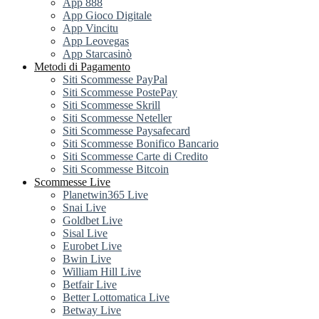
App 888
App Gioco Digitale
App Vincitu
App Leovegas
App Starcasinò
Metodi di Pagamento
Siti Scommesse PayPal
Siti Scommesse PostePay
Siti Scommesse Skrill
Siti Scommesse Neteller
Siti Scommesse Paysafecard
Siti Scommesse Bonifico Bancario
Siti Scommesse Carte di Credito
Siti Scommesse Bitcoin
Scommesse Live
Planetwin365 Live
Snai Live
Goldbet Live
Sisal Live
Eurobet Live
Bwin Live
William Hill Live
Betfair Live
Better Lottomatica Live
Betway Live