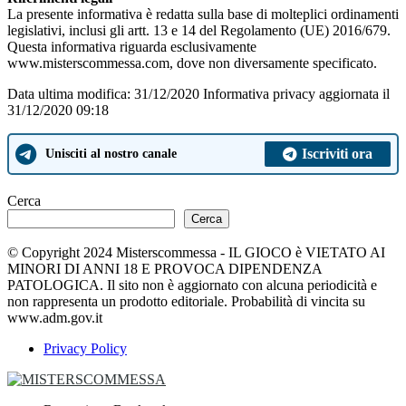
La presente informativa è redatta sulla base di molteplici ordinamenti
legislativi, inclusi gli artt. 13 e 14 del Regolamento (UE) 2016/679.
Questa informativa riguarda esclusivamente
www.misterscommessa.com, dove non diversamente specificato.
Data ultima modifica: 31/12/2020 Informativa privacy aggiornata il
31/12/2020 09:18
Iscriviti ora
Unisciti al nostro canale
Cerca
Cerca
© Copyright 2024 Misterscommessa - IL GIOCO è VIETATO AI
MINORI DI ANNI 18 E PROVOCA DIPENDENZA
PATOLOGICA. Il sito non è aggiornato con alcuna periodicità e
non rappresenta un prodotto editoriale. Probabilità di vincita su
www.adm.gov.it
Privacy Policy