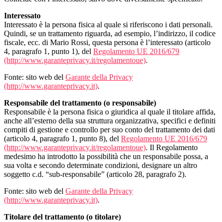
Interessato
Interessato è la persona fisica al quale si riferiscono i dati personali.
Quindi, se un trattamento riguarda, ad esempio, l’indirizzo, il codice
fiscale, ecc. di Mario Rossi, questa persona è l’interessato (articolo
4, paragrafo 1, punto 1), del
Regolamento UE 2016/679
(http://www.garanteprivacy.it/regolamentoue)
.
Fonte: sito web del
Garante della Privacy
(http://www.garanteprivacy.it)
.
Responsabile del trattamento (o responsabile)
Responsabile è la persona fisica o giuridica al quale il titolare affida,
anche all’esterno della sua struttura organizzativa, specifici e definiti
compiti di gestione e controllo per suo conto del trattamento dei dati
(articolo 4, paragrafo 1, punto 8), del
Regolamento UE 2016/679
(http://www.garanteprivacy.it/regolamentoue)
. Il Regolamento
medesimo ha introdotto la possibilità che un responsabile possa, a
sua volta e secondo determinate condizioni, designare un altro
soggetto c.d. “sub-responsabile” (articolo 28, paragrafo 2).
Fonte: sito web del
Garante della Privacy
(http://www.garanteprivacy.it)
.
Titolare del trattamento (o titolare)