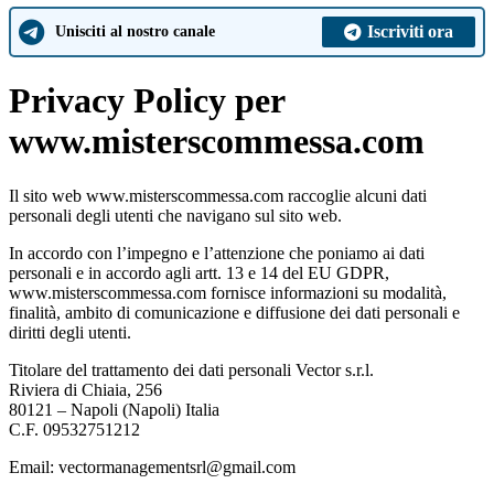
Iscriviti ora
Unisciti al nostro canale
Privacy Policy per
www.misterscommessa.com
Il sito web www.misterscommessa.com raccoglie alcuni dati
personali degli utenti che navigano sul sito web.
In accordo con l’impegno e l’attenzione che poniamo ai dati
personali e in accordo agli artt. 13 e 14 del EU GDPR,
www.misterscommessa.com fornisce informazioni su modalità,
finalità, ambito di comunicazione e diffusione dei dati personali e
diritti degli utenti.
Titolare del trattamento dei dati personali Vector s.r.l.
Riviera di Chiaia, 256
80121 – Napoli (Napoli) Italia
C.F. 09532751212
Email: vectormanagementsrl@gmail.com