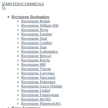
Recensione Bookmakers
Recensione Betfair
Recensione William Hill
Recensione Bwin
Recensione Eurobet
Recensione Sisal
Recensione Goldbet
Recensione Snai
Recensione Lottomatica
Recensione Betway
Recensione Betclic
Recensione 888
Recensione Vincitu
Recensione Leovegas
Recensione Starcasinò
Recensione Pokerstars
Recensione Gioco Digitale
Recensione Unibet
Recensione Fantasyteam
Recensione Bet365
Recensione Planetwin365
Bonus Scommesse