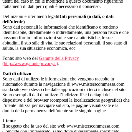
utenti nel caso in cui le modifiche a questo documento riguardino
trattamenti di dati per i quali è necessario il consenso.
Definizioni e riferimenti legali
Dati personali (o dati, o dati
dell’utente)
Sono dati personali le informazioni che identificano o rendono
identificabile, direttamente o indirettamente, una persona fisica e che
possono fornire informazioni sulle sue caratteristiche, le sue
abitudini, il suo stile di vita, le sue relazioni personali, il suo stato di
salute, la sua situazione economica, ecc.
Fonte: sito web del
Garante della Privacy
(http://www.garanteprivacy.it)
.
Dati di utilizzo
Sono dati di utilizzo le informazioni che vengono raccolte in
automatico durante la navigazione di www.misterscommessa.com,
sia da sito web stesso che dalle applicazioni di terzi incluse nel sito.
Sono esempi di dati di utilizzo l’indirizzo IP e i dettagli del
dispositivo e del browser (compresi la localizzazione geografica) che
l’utente utilizza per navigare sul sito, le pagine visualizzate e la
durata della permanenza dell’utente sulle singole pagine.
Utente
Il soggetto che fa uso del sito web www.misterscommessa.com.
Coincide con l’interessato, salvo dove diversamente specificato.