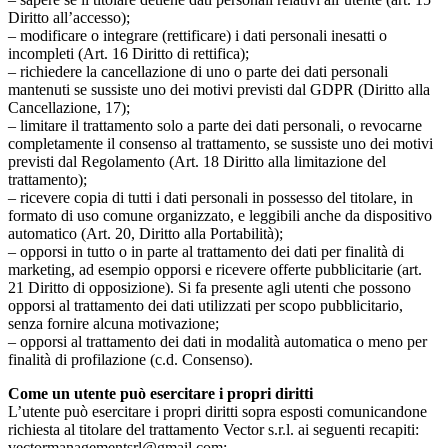
Diritto all’accesso);
– modificare o integrare (rettificare) i dati personali inesatti o
incompleti (Art. 16 Diritto di rettifica);
– richiedere la cancellazione di uno o parte dei dati personali
mantenuti se sussiste uno dei motivi previsti dal GDPR (Diritto alla
Cancellazione, 17);
– limitare il trattamento solo a parte dei dati personali, o revocarne
completamente il consenso al trattamento, se sussiste uno dei motivi
previsti dal Regolamento (Art. 18 Diritto alla limitazione del
trattamento);
– ricevere copia di tutti i dati personali in possesso del titolare, in
formato di uso comune organizzato, e leggibili anche da dispositivo
automatico (Art. 20, Diritto alla Portabilità);
– opporsi in tutto o in parte al trattamento dei dati per finalità di
marketing, ad esempio opporsi e ricevere offerte pubblicitarie (art.
21 Diritto di opposizione). Si fa presente agli utenti che possono
opporsi al trattamento dei dati utilizzati per scopo pubblicitario,
senza fornire alcuna motivazione;
– opporsi al trattamento dei dati in modalità automatica o meno per
finalità di profilazione (c.d. Consenso).
Come un utente può esercitare i propri diritti
L’utente può esercitare i propri diritti sopra esposti comunicandone
richiesta al titolare del trattamento Vector s.r.l. ai seguenti recapiti:
vectormanagementsrl@gmail.com;.