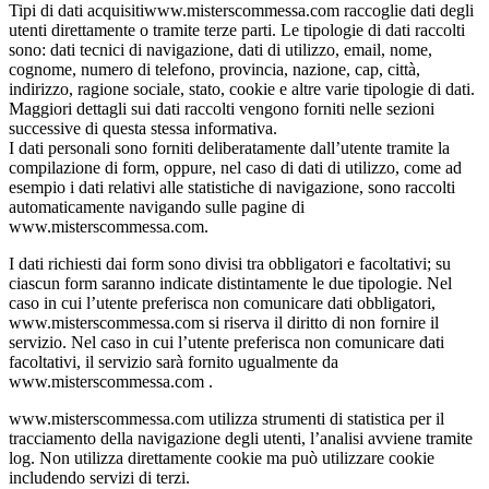
Tipi di dati acquisitiwww.misterscommessa.com raccoglie dati degli
utenti direttamente o tramite terze parti. Le tipologie di dati raccolti
sono: dati tecnici di navigazione, dati di utilizzo, email, nome,
cognome, numero di telefono, provincia, nazione, cap, città,
indirizzo, ragione sociale, stato, cookie e altre varie tipologie di dati.
Maggiori dettagli sui dati raccolti vengono forniti nelle sezioni
successive di questa stessa informativa.
I dati personali sono forniti deliberatamente dall’utente tramite la
compilazione di form, oppure, nel caso di dati di utilizzo, come ad
esempio i dati relativi alle statistiche di navigazione, sono raccolti
automaticamente navigando sulle pagine di
www.misterscommessa.com.
I dati richiesti dai form sono divisi tra obbligatori e facoltativi; su
ciascun form saranno indicate distintamente le due tipologie. Nel
caso in cui l’utente preferisca non comunicare dati obbligatori,
www.misterscommessa.com si riserva il diritto di non fornire il
servizio. Nel caso in cui l’utente preferisca non comunicare dati
facoltativi, il servizio sarà fornito ugualmente da
www.misterscommessa.com .
www.misterscommessa.com utilizza strumenti di statistica per il
tracciamento della navigazione degli utenti, l’analisi avviene tramite
log. Non utilizza direttamente cookie ma può utilizzare cookie
includendo servizi di terzi.