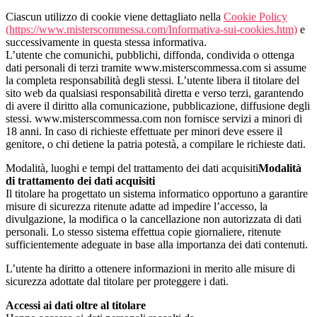
Ciascun utilizzo di cookie viene dettagliato nella
Cookie Policy
(https://www.misterscommessa.com/Informativa-sui-cookies.htm)
e
successivamente in questa stessa informativa.
L’utente che comunichi, pubblichi, diffonda, condivida o ottenga
dati personali di terzi tramite www.misterscommessa.com si assume
la completa responsabilità degli stessi. L’utente libera il titolare del
sito web da qualsiasi responsabilità diretta e verso terzi, garantendo
di avere il diritto alla comunicazione, pubblicazione, diffusione degli
stessi. www.misterscommessa.com non fornisce servizi a minori di
18 anni. In caso di richieste effettuate per minori deve essere il
genitore, o chi detiene la patria potestà, a compilare le richieste dati.
Modalità, luoghi e tempi del trattamento dei dati acquisiti
Modalità
di trattamento dei dati acquisiti
Il titolare ha progettato un sistema informatico opportuno a garantire
misure di sicurezza ritenute adatte ad impedire l’accesso, la
divulgazione, la modifica o la cancellazione non autorizzata di dati
personali. Lo stesso sistema effettua copie giornaliere, ritenute
sufficientemente adeguate in base alla importanza dei dati contenuti.
L’utente ha diritto a ottenere informazioni in merito alle misure di
sicurezza adottate dal titolare per proteggere i dati.
Accessi ai dati oltre al titolare