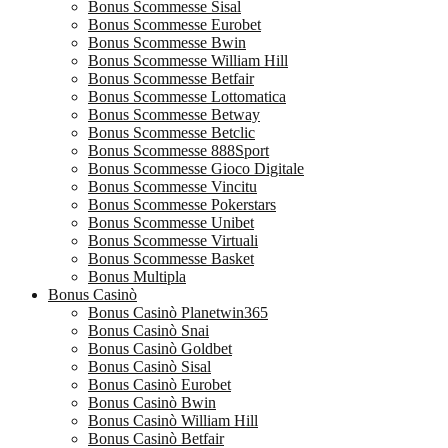
Bonus Scommesse Sisal
Bonus Scommesse Eurobet
Bonus Scommesse Bwin
Bonus Scommesse William Hill
Bonus Scommesse Betfair
Bonus Scommesse Lottomatica
Bonus Scommesse Betway
Bonus Scommesse Betclic
Bonus Scommesse 888Sport
Bonus Scommesse Gioco Digitale
Bonus Scommesse Vincitu
Bonus Scommesse Pokerstars
Bonus Scommesse Unibet
Bonus Scommesse Virtuali
Bonus Scommesse Basket
Bonus Multipla
Bonus Casinò
Bonus Casinò Planetwin365
Bonus Casinò Snai
Bonus Casinò Goldbet
Bonus Casinò Sisal
Bonus Casinò Eurobet
Bonus Casinò Bwin
Bonus Casinò William Hill
Bonus Casinò Betfair