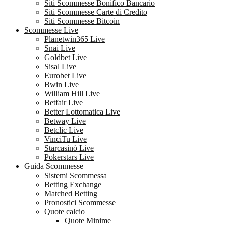
Siti Scommesse Bonifico Bancario
Siti Scommesse Carte di Credito
Siti Scommesse Bitcoin
Scommesse Live
Planetwin365 Live
Snai Live
Goldbet Live
Sisal Live
Eurobet Live
Bwin Live
William Hill Live
Betfair Live
Better Lottomatica Live
Betway Live
Betclic Live
VinciTu Live
Starcasinò Live
Pokerstars Live
Guida Scommesse
Sistemi Scommessa
Betting Exchange
Matched Betting
Pronostici Scommesse
Quote calcio
Quote Minime