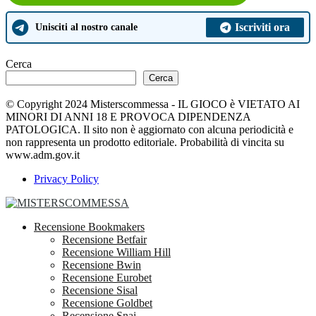
Iscriviti ora
Unisciti al nostro canale
Cerca
Cerca
© Copyright 2024 Misterscommessa - IL GIOCO è VIETATO AI
MINORI DI ANNI 18 E PROVOCA DIPENDENZA
PATOLOGICA. Il sito non è aggiornato con alcuna periodicità e
non rappresenta un prodotto editoriale. Probabilità di vincita su
www.adm.gov.it
Privacy Policy
Recensione Bookmakers
Recensione Betfair
Recensione William Hill
Recensione Bwin
Recensione Eurobet
Recensione Sisal
Recensione Goldbet
Recensione Snai