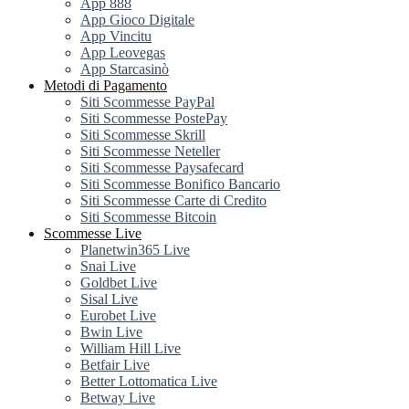
App 888
App Gioco Digitale
App Vincitu
App Leovegas
App Starcasinò
Metodi di Pagamento
Siti Scommesse PayPal
Siti Scommesse PostePay
Siti Scommesse Skrill
Siti Scommesse Neteller
Siti Scommesse Paysafecard
Siti Scommesse Bonifico Bancario
Siti Scommesse Carte di Credito
Siti Scommesse Bitcoin
Scommesse Live
Planetwin365 Live
Snai Live
Goldbet Live
Sisal Live
Eurobet Live
Bwin Live
William Hill Live
Betfair Live
Better Lottomatica Live
Betway Live