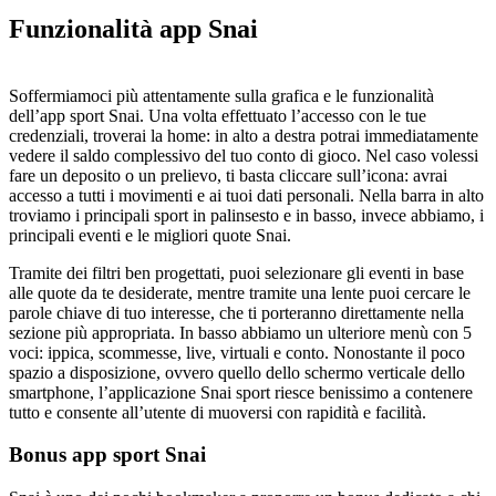
Funzionalità app Snai
Soffermiamoci più attentamente sulla grafica e le funzionalità
dell’app sport Snai. Una volta effettuato l’accesso con le tue
credenziali, troverai la home: in alto a destra potrai immediatamente
vedere il saldo complessivo del tuo conto di gioco. Nel caso volessi
fare un deposito o un prelievo, ti basta cliccare sull’icona: avrai
accesso a tutti i movimenti e ai tuoi dati personali. Nella barra in alto
troviamo i principali sport in palinsesto e in basso, invece abbiamo, i
principali eventi e le migliori quote Snai.
Tramite dei filtri ben progettati, puoi selezionare gli eventi in base
alle quote da te desiderate, mentre tramite una lente puoi cercare le
parole chiave di tuo interesse, che ti porteranno direttamente nella
sezione più appropriata. In basso abbiamo un ulteriore menù con 5
voci: ippica, scommesse, live, virtuali e conto. Nonostante il poco
spazio a disposizione, ovvero quello dello schermo verticale dello
smartphone, l’applicazione Snai sport riesce benissimo a contenere
tutto e consente all’utente di muoversi con rapidità e facilità.
Bonus app sport Snai