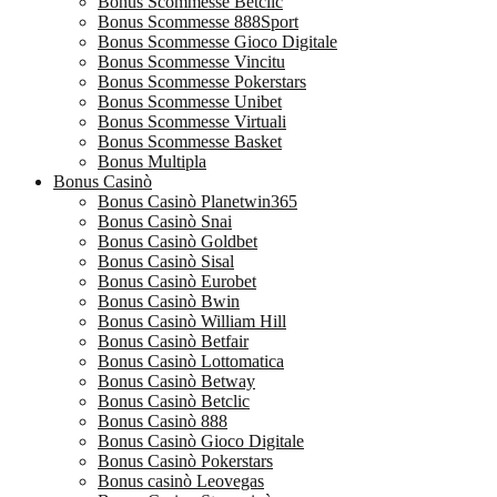
Bonus Scommesse Betclic
Bonus Scommesse 888Sport
Bonus Scommesse Gioco Digitale
Bonus Scommesse Vincitu
Bonus Scommesse Pokerstars
Bonus Scommesse Unibet
Bonus Scommesse Virtuali
Bonus Scommesse Basket
Bonus Multipla
Bonus Casinò
Bonus Casinò Planetwin365
Bonus Casinò Snai
Bonus Casinò Goldbet
Bonus Casinò Sisal
Bonus Casinò Eurobet
Bonus Casinò Bwin
Bonus Casinò William Hill
Bonus Casinò Betfair
Bonus Casinò Lottomatica
Bonus Casinò Betway
Bonus Casinò Betclic
Bonus Casinò 888
Bonus Casinò Gioco Digitale
Bonus Casinò Pokerstars
Bonus casinò Leovegas