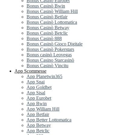
Bonus Casinò Eurobet
Bonus Casinò Bwin
Bonus Casinò William Hill
Bonus Casinò Betfair
Bonus Casinò Lottomatica
Bonus Casinò Betway
Bonus Casinò Betclic
Bonus Casinò 888
Bonus Casinò Gioco Digitale
Bonus Casinò Pokerstars
Bonus casinò Leovegas
Bonus Casino Starcasinò
Bonus Casinò Vincitu
App Scommesse
App Planetwin365
App Snai
App Goldbet
App Sisal
App Eurobet
App Bwin
App William Hill
App Betfair
App Better Lottomatica
App Betway
App Betclic