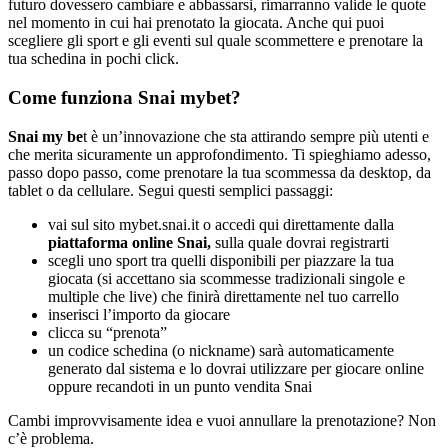
futuro dovessero cambiare e abbassarsi, rimarranno valide le quote
nel momento in cui hai prenotato la giocata. Anche qui puoi
scegliere gli sport e gli eventi sul quale scommettere e prenotare la
tua schedina in pochi click.
Come funziona Snai mybet?
Snai my be
t è un’innovazione che sta attirando sempre più utenti e
che merita sicuramente un approfondimento. Ti spieghiamo adesso,
passo dopo passo, come prenotare la tua scommessa da desktop, da
tablet o da cellulare. Segui questi semplici passaggi:
vai sul sito mybet.snai.it o accedi qui direttamente dalla
piattaforma online Snai,
sulla quale dovrai registrarti
scegli uno sport tra quelli disponibili per piazzare la tua
giocata (si accettano sia scommesse tradizionali singole e
multiple che live) che finirà direttamente nel tuo carrello
inserisci l’importo da giocare
clicca su “prenota”
un codice schedina (o nickname) sarà automaticamente
generato dal sistema e lo dovrai utilizzare per giocare online
oppure recandoti in un punto vendita Snai
Cambi improvvisamente idea e vuoi annullare la prenotazione? Non
c’è problema.