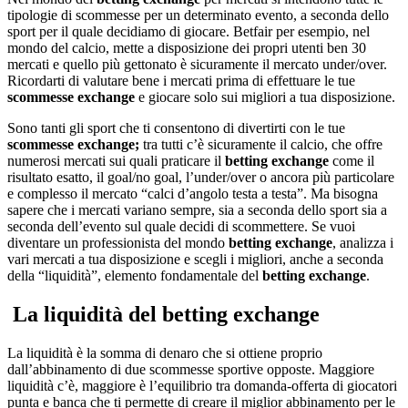
tipologie di scommesse per un determinato evento, a seconda dello
sport per il quale decidiamo di giocare. Betfair per esempio, nel
mondo del calcio, mette a disposizione dei propri utenti ben 30
mercati e quello più gettonato è sicuramente il mercato under/over.
Ricordarti di valutare bene i mercati prima di effettuare le tue
scommesse exchange
e giocare solo sui migliori a tua disposizione.
Sono tanti gli sport che ti consentono di divertirti con le tue
scommesse exchange;
tra tutti c’è sicuramente il calcio, che offre
numerosi mercati sui quali praticare il
betting exchange
come il
risultato esatto, il goal/no goal, l’under/over o ancora più particolare
e complesso il mercato “calci d’angolo testa a testa”. Ma bisogna
sapere che i mercati variano sempre, sia a seconda dello sport sia a
seconda dell’evento sul quale decidi di scommettere. Se vuoi
diventare un professionista del mondo
betting exchange
, analizza i
vari mercati a tua disposizione e scegli i migliori, anche a seconda
della “liquidità”, elemento fondamentale del
betting exchange
.
La liquidità del betting exchange
La liquidità è la somma di denaro che si ottiene proprio
dall’abbinamento di due scommesse sportive opposte. Maggiore
liquidità c’è, maggiore è l’equilibrio tra domanda-offerta di giocatori
punta e banca che ti permette di creare il miglior abbinamento per le