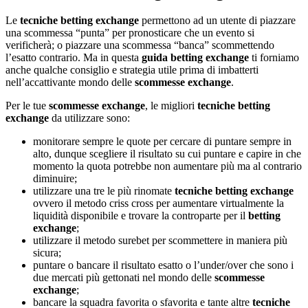
Le
tecniche betting exchange
permettono ad un utente di piazzare
una scommessa “punta” per pronosticare che un evento si
verificherà; o piazzare una scommessa “banca” scommettendo
l’esatto contrario. Ma in questa
guida betting exchange
ti forniamo
anche qualche consiglio e strategia utile prima di imbatterti
nell’accattivante mondo delle
scommesse exchange
.
Per le tue
scommesse exchange
, le migliori
tecniche betting
exchange
da utilizzare sono:
monitorare sempre le quote per cercare di puntare sempre in
alto, dunque scegliere il risultato su cui puntare e capire in che
momento la quota potrebbe non aumentare più ma al contrario
diminuire;
utilizzare una tre le più rinomate
tecniche betting exchange
ovvero il metodo criss cross per aumentare virtualmente la
liquidità disponibile e trovare la controparte per il
betting
exchange
;
utilizzare il metodo surebet per scommettere in maniera più
sicura;
puntare o bancare il risultato esatto o l’under/over che sono i
due mercati più gettonati nel mondo delle
scommesse
exchange
;
bancare la squadra favorita o sfavorita e tante altre
tecniche