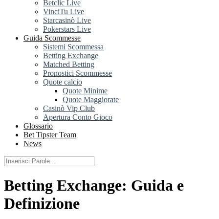
Betclic Live
VinciTu Live
Starcasinò Live
Pokerstars Live
Guida Scommesse
Sistemi Scommessa
Betting Exchange
Matched Betting
Pronostici Scommesse
Quote calcio
Quote Minime
Quote Maggiorate
Casinò Vip Club
Apertura Conto Gioco
Glossario
Bet Tipster Team
News
Betting Exchange: Guida e
Definizione