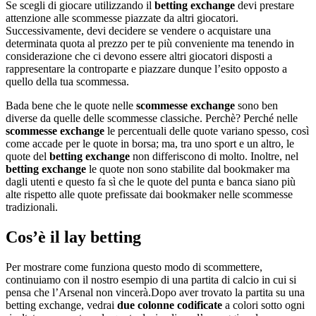
Se scegli di giocare utilizzando il
betting exchange
devi prestare
attenzione alle scommesse piazzate da altri giocatori.
Successivamente, devi decidere se vendere o acquistare una
determinata quota al prezzo per te più conveniente ma tenendo in
considerazione che ci devono essere altri giocatori disposti a
rappresentare la controparte e piazzare dunque l’esito opposto a
quello della tua scommessa.
Bada bene che le quote nelle
scommesse exchange
sono ben
diverse da quelle delle scommesse classiche. Perchè? Perché nelle
scommesse exchange
le percentuali delle quote variano spesso, così
come accade per le quote in borsa; ma, tra uno sport e un altro, le
quote del
betting exchange
non differiscono di molto. Inoltre, nel
betting exchange
le quote non sono stabilite dal bookmaker ma
dagli utenti e questo fa sì che le quote del punta e banca siano più
alte rispetto alle quote prefissate dai bookmaker nelle scommesse
tradizionali.
Cos’è il lay betting
Per mostrare come funziona questo modo di scommettere,
continuiamo con il nostro esempio di una partita di calcio in cui si
pensa che l’Arsenal non vincerà.Dopo aver trovato la partita su una
betting exchange, vedrai
due colonne codificate
a colori sotto ogni