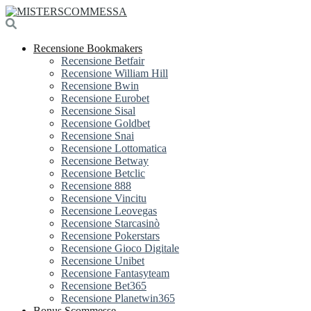
Recensione Bookmakers
Recensione Betfair
Recensione William Hill
Recensione Bwin
Recensione Eurobet
Recensione Sisal
Recensione Goldbet
Recensione Snai
Recensione Lottomatica
Recensione Betway
Recensione Betclic
Recensione 888
Recensione Vincitu
Recensione Leovegas
Recensione Starcasinò
Recensione Pokerstars
Recensione Gioco Digitale
Recensione Unibet
Recensione Fantasyteam
Recensione Bet365
Recensione Planetwin365
Bonus Scommesse