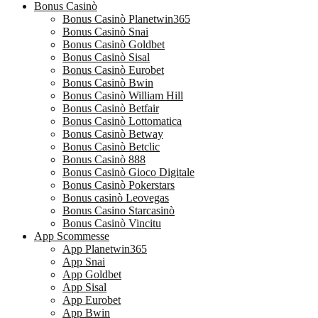
Bonus Casinò
Bonus Casinò Planetwin365
Bonus Casinò Snai
Bonus Casinò Goldbet
Bonus Casinò Sisal
Bonus Casinò Eurobet
Bonus Casinò Bwin
Bonus Casinò William Hill
Bonus Casinò Betfair
Bonus Casinò Lottomatica
Bonus Casinò Betway
Bonus Casinò Betclic
Bonus Casinò 888
Bonus Casinò Gioco Digitale
Bonus Casinò Pokerstars
Bonus casinò Leovegas
Bonus Casino Starcasinò
Bonus Casinò Vincitu
App Scommesse
App Planetwin365
App Snai
App Goldbet
App Sisal
App Eurobet
App Bwin