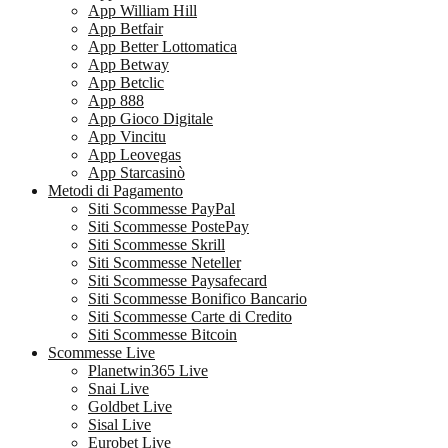
App William Hill
App Betfair
App Better Lottomatica
App Betway
App Betclic
App 888
App Gioco Digitale
App Vincitu
App Leovegas
App Starcasinò
Metodi di Pagamento
Siti Scommesse PayPal
Siti Scommesse PostePay
Siti Scommesse Skrill
Siti Scommesse Neteller
Siti Scommesse Paysafecard
Siti Scommesse Bonifico Bancario
Siti Scommesse Carte di Credito
Siti Scommesse Bitcoin
Scommesse Live
Planetwin365 Live
Snai Live
Goldbet Live
Sisal Live
Eurobet Live