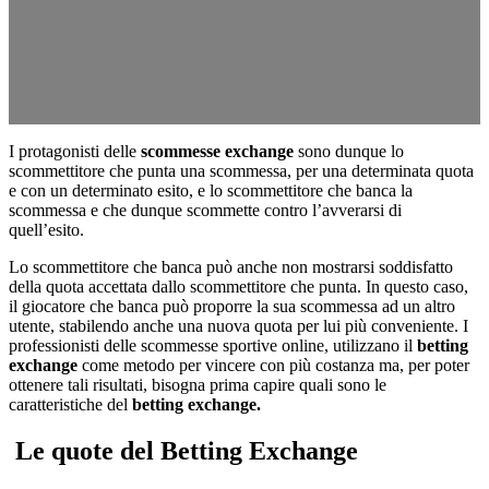
I protagonisti delle
scommesse exchange
sono dunque lo
scommettitore che punta una scommessa, per una determinata quota
e con un determinato esito, e lo scommettitore che banca la
scommessa e che dunque scommette contro l’avverarsi di
quell’esito.
Lo scommettitore che banca può anche non mostrarsi soddisfatto
della quota accettata dallo scommettitore che punta. In questo caso,
il giocatore che banca può proporre la sua scommessa ad un altro
utente, stabilendo anche una nuova quota per lui più conveniente. I
professionisti delle scommesse sportive online, utilizzano il
betting
exchange
come metodo per vincere con più costanza ma, per poter
ottenere tali risultati, bisogna prima capire quali sono le
caratteristiche del
betting exchange.
Le quote del Betting Exchange