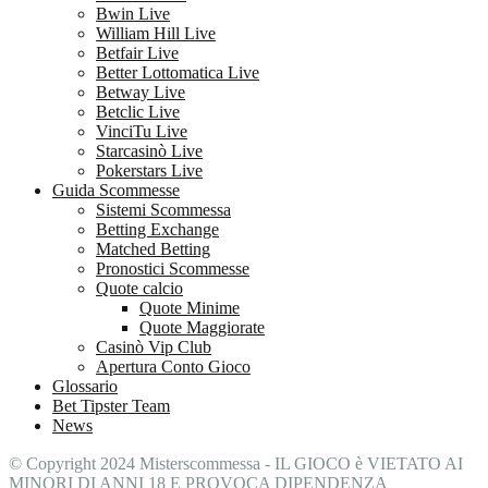
Bwin Live
William Hill Live
Betfair Live
Better Lottomatica Live
Betway Live
Betclic Live
VinciTu Live
Starcasinò Live
Pokerstars Live
Guida Scommesse
Sistemi Scommessa
Betting Exchange
Matched Betting
Pronostici Scommesse
Quote calcio
Quote Minime
Quote Maggiorate
Casinò Vip Club
Apertura Conto Gioco
Glossario
Bet Tipster Team
News
© Copyright 2024 Misterscommessa - IL GIOCO è VIETATO AI
MINORI DI ANNI 18 E PROVOCA DIPENDENZA