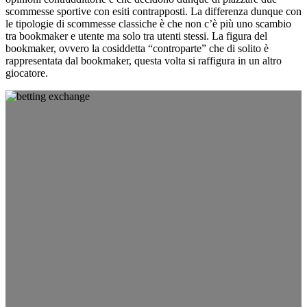
scommesse sportive con esiti contrapposti. La differenza dunque con
le tipologie di scommesse classiche è che non c’è più uno scambio
tra bookmaker e utente ma solo tra utenti stessi. La figura del
bookmaker, ovvero la cosiddetta “controparte” che di solito è
rappresentata dal bookmaker, questa volta si raffigura in un altro
giocatore.