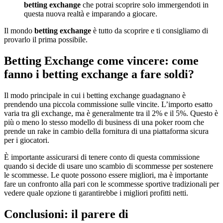
betting exchange
che potrai scoprire solo immergendoti in
questa nuova realtà e imparando a giocare.
Il mondo
betting exchange
è tutto da scoprire e ti consigliamo di
provarlo il prima possibile.
Betting Exchange come vincere: come
fanno i betting exchange a fare soldi?
Il modo principale in cui i betting exchange guadagnano è
prendendo una piccola commissione sulle vincite. L’importo esatto
varia tra gli exchange, ma è generalmente tra il 2% e il 5%. Questo è
più o meno lo stesso modello di business di una poker room che
prende un rake in cambio della fornitura di una piattaforma sicura
per i giocatori.
È importante assicurarsi di tenere conto di questa commissione
quando si decide di usare uno scambio di scommesse per sostenere
le scommesse. Le quote possono essere migliori, ma è importante
fare un confronto alla pari con le scommesse sportive tradizionali per
vedere quale opzione ti garantirebbe i migliori profitti netti.
Conclusioni: il parere di