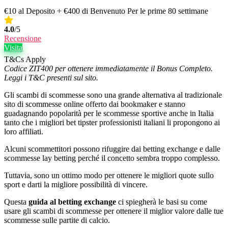
€10 al Deposito + €400 di Benvenuto Per le prime 80 settimane
4.0
/5
Recensione
Visita
T&Cs Apply
Codice ZIT400 per ottenere immediatamente il Bonus Completo.
Leggi i T&C presenti sul sito.
Gli scambi di scommesse sono una grande alternativa al tradizionale
sito di scommesse online offerto dai bookmaker e stanno
guadagnando popolarità per le scommesse sportive anche in Italia
tanto che i migliori bet tipster professionisti italiani li propongono ai
loro affiliati.
Alcuni scommettitori possono rifuggire dai betting exchange e dalle
scommesse lay betting perché il concetto sembra troppo complesso.
Tuttavia, sono un ottimo modo per ottenere le migliori quote sullo
sport e darti la migliore possibilità di vincere.
Questa
guida al betting exchange
ci spiegherà le basi su come
usare gli scambi di scommesse per ottenere il miglior valore dalle tue
scommesse sulle partite di calcio.