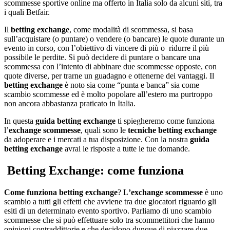
scommesse sportive online ma offerto in Italia solo da alcuni siti, tra
i quali Betfair.
Il
betting exchange
, come modalità di scommessa, si basa
sull’acquistare (o puntare) o vendere (o bancare) le quote durante un
evento in corso, con l’obiettivo di vincere di più o ridurre il più
possibile le perdite. Si può decidere di puntare o bancare una
scommessa con l’intento di abbinare due scommesse opposte, con
quote diverse, per trarne un guadagno e ottenerne dei vantaggi. Il
betting exchange
è noto sia come “punta e banca” sia come
scambio scommesse ed è molto popolare all’estero ma purtroppo
non ancora abbastanza praticato in Italia.
In questa
guida betting exchange
ti spiegheremo come funziona
l’
exchange scommesse
, quali sono le
tecniche betting exchange
da adoperare e i mercati a tua disposizione. Con la nostra
guida
betting exchange
avrai le risposte a tutte le tue domande.
Betting Exchange: come funziona
Come funziona betting exchange
? L
’exchange scommesse
è uno
scambio a tutti gli effetti che avviene tra due giocatori riguardo gli
esiti di un determinato evento sportivo. Parliamo di uno scambio
scommesse che si può effettuare solo tra scommettitori che hanno
opinioni contraddittorie e che decidono dunque di piazzare due