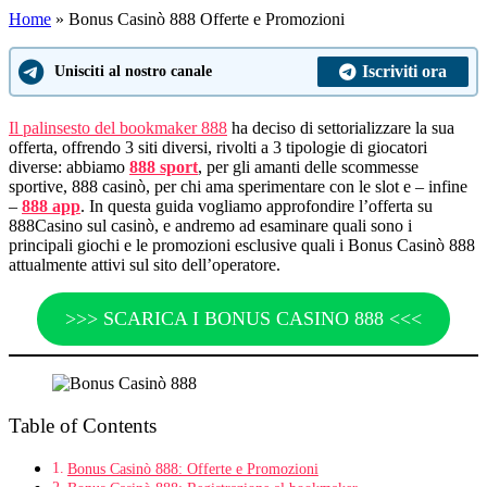
Home
»
Bonus Casinò 888 Offerte e Promozioni
Iscriviti ora
Unisciti al nostro canale
Il palinsesto del bookmaker 888
ha deciso di settorializzare la sua
offerta, offrendo 3 siti diversi, rivolti a 3 tipologie di giocatori
diverse: abbiamo
888 sport
, per gli amanti delle scommesse
sportive, 888 casinò, per chi ama sperimentare con le slot e – infine
–
888 app
. In questa guida vogliamo approfondire l’offerta su
888Casino sul casinò, e andremo ad esaminare quali sono i
principali giochi e le promozioni esclusive quali i Bonus Casinò 888
attualmente attivi sul sito dell’operatore.
>>> SCARICA I BONUS CASINO 888 <<<
Table of Contents
Bonus Casinò 888: Offerte e Promozioni