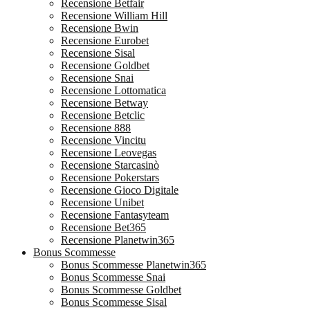
Recensione Betfair
Recensione William Hill
Recensione Bwin
Recensione Eurobet
Recensione Sisal
Recensione Goldbet
Recensione Snai
Recensione Lottomatica
Recensione Betway
Recensione Betclic
Recensione 888
Recensione Vincitu
Recensione Leovegas
Recensione Starcasinò
Recensione Pokerstars
Recensione Gioco Digitale
Recensione Unibet
Recensione Fantasyteam
Recensione Bet365
Recensione Planetwin365
Bonus Scommesse
Bonus Scommesse Planetwin365
Bonus Scommesse Snai
Bonus Scommesse Goldbet
Bonus Scommesse Sisal