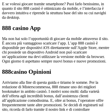
E se volessi giocare tramite smartphone? Puoi farlo benissimo, in
quanto il sito 888 casinò è ottimizzato da mobile, e l’interfaccia è
davvero intuitiva e riprende la struttura base del sito su cui navighi
da desktop.
888 casino App
Ma non hai solo l’opportunità di giocare da mobile attraverso il sito.
È ancora più vantaggioso scaricare l’app. L’app 888 casinò è
disponibile per dispositivi iOS direttamente sull’Apple Store, mentre
chi possiede un dispositivo Android non può scaricare
un’applicazione ma devi utilizzare la versione mobile da browser.
Ogni giorno ti aspettano sempre nuovi bonus e nuove promozioni.
888casino Opinioni
Arriviamo alla fine di questa guida e tiriamo le somme. Per la
redazione di Misterscommessa, 888 rimane uno dei migliori
bookmaker in ambito casinò. I motivi sono molti: dalla varietà
dell’offerta agli incredibili bonus, dall’assistenza clienti
all’applicazione comodissima. E, oltre ai bonus, l’operatore offre
frequentemente tante altre promozioni. Se decidi di registrarti sul
sito, ricorda di farlo tramite il nostro link e di controllare