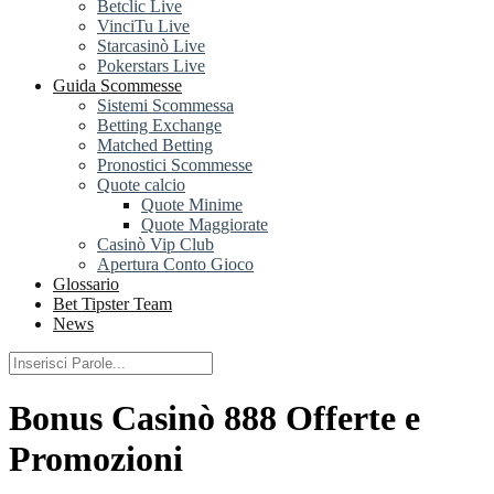
Betclic Live
VinciTu Live
Starcasinò Live
Pokerstars Live
Guida Scommesse
Sistemi Scommessa
Betting Exchange
Matched Betting
Pronostici Scommesse
Quote calcio
Quote Minime
Quote Maggiorate
Casinò Vip Club
Apertura Conto Gioco
Glossario
Bet Tipster Team
News
Bonus Casinò 888 Offerte e
Promozioni