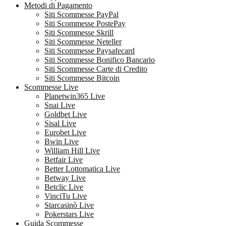
Metodi di Pagamento
Siti Scommesse PayPal
Siti Scommesse PostePay
Siti Scommesse Skrill
Siti Scommesse Neteller
Siti Scommesse Paysafecard
Siti Scommesse Bonifico Bancario
Siti Scommesse Carte di Credito
Siti Scommesse Bitcoin
Scommesse Live
Planetwin365 Live
Snai Live
Goldbet Live
Sisal Live
Eurobet Live
Bwin Live
William Hill Live
Betfair Live
Better Lottomatica Live
Betway Live
Betclic Live
VinciTu Live
Starcasinò Live
Pokerstars Live
Guida Scommesse