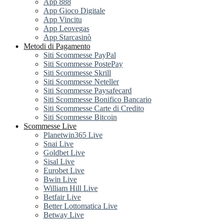
App 888
App Gioco Digitale
App Vincitu
App Leovegas
App Starcasinò
Metodi di Pagamento
Siti Scommesse PayPal
Siti Scommesse PostePay
Siti Scommesse Skrill
Siti Scommesse Neteller
Siti Scommesse Paysafecard
Siti Scommesse Bonifico Bancario
Siti Scommesse Carte di Credito
Siti Scommesse Bitcoin
Scommesse Live
Planetwin365 Live
Snai Live
Goldbet Live
Sisal Live
Eurobet Live
Bwin Live
William Hill Live
Betfair Live
Better Lottomatica Live
Betway Live