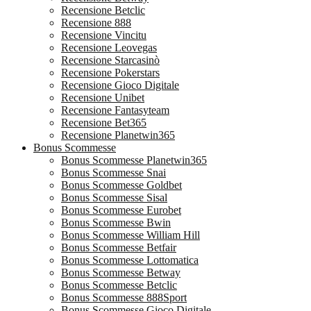
Recensione Betclic
Recensione 888
Recensione Vincitu
Recensione Leovegas
Recensione Starcasinò
Recensione Pokerstars
Recensione Gioco Digitale
Recensione Unibet
Recensione Fantasyteam
Recensione Bet365
Recensione Planetwin365
Bonus Scommesse
Bonus Scommesse Planetwin365
Bonus Scommesse Snai
Bonus Scommesse Goldbet
Bonus Scommesse Sisal
Bonus Scommesse Eurobet
Bonus Scommesse Bwin
Bonus Scommesse William Hill
Bonus Scommesse Betfair
Bonus Scommesse Lottomatica
Bonus Scommesse Betway
Bonus Scommesse Betclic
Bonus Scommesse 888Sport
Bonus Scommesse Gioco Digitale