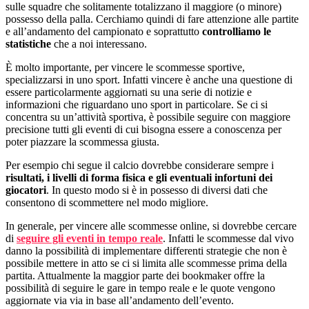
sulle squadre che solitamente totalizzano il maggiore (o minore)
possesso della palla. Cerchiamo quindi di fare attenzione alle partite
e all’andamento del campionato e soprattutto
controlliamo le
statistiche
che a noi interessano.
È molto importante, per vincere le scommesse sportive,
specializzarsi in uno sport. Infatti vincere è anche una questione di
essere particolarmente aggiornati su una serie di notizie e
informazioni che riguardano uno sport in particolare. Se ci si
concentra su un’attività sportiva, è possibile seguire con maggiore
precisione tutti gli eventi di cui bisogna essere a conoscenza per
poter piazzare la scommessa giusta.
Per esempio chi segue il calcio dovrebbe considerare sempre i
risultati, i livelli di forma fisica e gli eventuali infortuni dei
giocatori
. In questo modo si è in possesso di diversi dati che
consentono di scommettere nel modo migliore.
In generale, per vincere alle scommesse online, si dovrebbe cercare
di
seguire gli eventi in tempo reale
. Infatti le scommesse dal vivo
danno la possibilità di implementare differenti strategie che non è
possibile mettere in atto se ci si limita alle scommesse prima della
partita. Attualmente la maggior parte dei bookmaker offre la
possibilità di seguire le gare in tempo reale e le quote vengono
aggiornate via via in base all’andamento dell’evento.