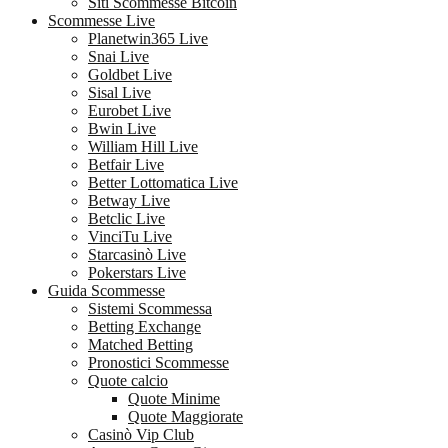
Siti Scommesse Bitcoin
Scommesse Live
Planetwin365 Live
Snai Live
Goldbet Live
Sisal Live
Eurobet Live
Bwin Live
William Hill Live
Betfair Live
Better Lottomatica Live
Betway Live
Betclic Live
VinciTu Live
Starcasinò Live
Pokerstars Live
Guida Scommesse
Sistemi Scommessa
Betting Exchange
Matched Betting
Pronostici Scommesse
Quote calcio
Quote Minime
Quote Maggiorate
Casinò Vip Club