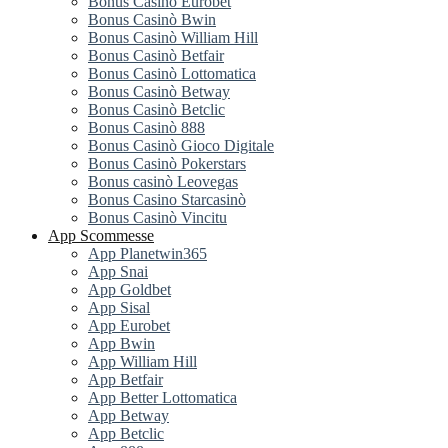
Bonus Casinò Eurobet
Bonus Casinò Bwin
Bonus Casinò William Hill
Bonus Casinò Betfair
Bonus Casinò Lottomatica
Bonus Casinò Betway
Bonus Casinò Betclic
Bonus Casinò 888
Bonus Casinò Gioco Digitale
Bonus Casinò Pokerstars
Bonus casinò Leovegas
Bonus Casino Starcasinò
Bonus Casinò Vincitu
App Scommesse
App Planetwin365
App Snai
App Goldbet
App Sisal
App Eurobet
App Bwin
App William Hill
App Betfair
App Better Lottomatica
App Betway
App Betclic